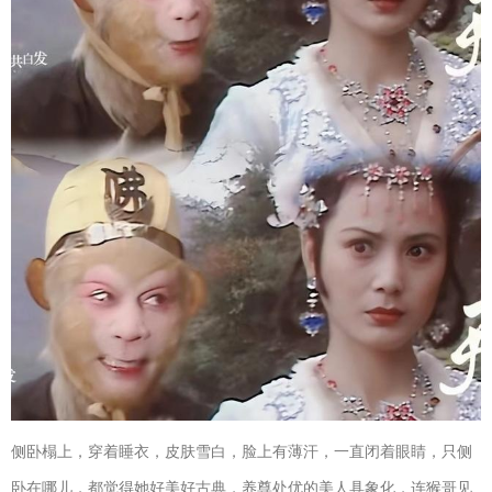
侧卧榻上，穿着睡衣，皮肤雪白，脸上有薄汗，一直闭着眼睛，只侧
卧在哪儿，都觉得她好美好古典，养尊处优的美人具象化，连猴哥见