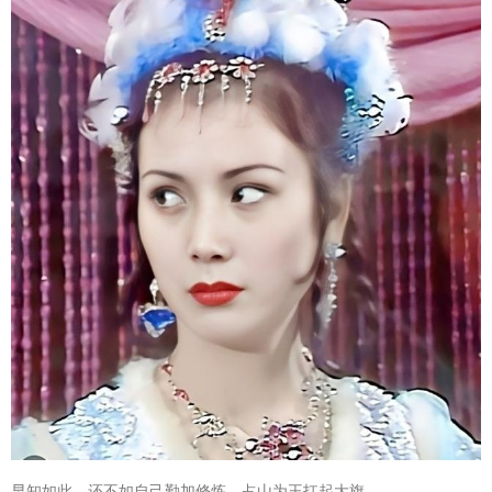
早知如此，还不如自己勤加修炼，占山为王扛起大旗。