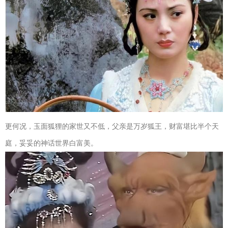
更何况，玉面狐狸的家世又不低，父亲是万岁狐王，财富堪比半个天
庭，妥妥的神话世界白富美。