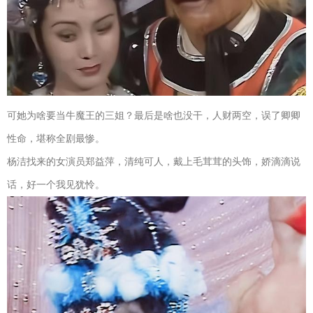
可她为啥要当牛魔王的三姐？最后是啥也没干，人财两空，误了卿卿
性命，堪称全剧最惨。
杨洁找来的女演员郑益萍，清纯可人，戴上毛茸茸的头饰，娇滴滴说
话，好一个我见犹怜。