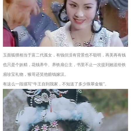
玉面狐狸相当于富二代孤女，有钱但没有背景也不聪明，再美再有钱
也只是个妖精，花钱养牛、养铁扇公主，书里不止一次提到她送给铁
扇珍宝礼物，猴哥还笑他赔钱嫁汉。
有这么一段描写“牛王自到我家，不知送了多少珠翠金银”。