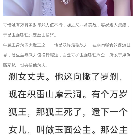
可惜她有万贯家财却武力值不行，加之又非常美貌，容易遭人觊觎，
于是玉面狐狸决定坐山招婿。
牛魔王身为四大魔王之一，他是妖界最强战力，在弱肉强食的西游世
界，硬生生靠武力值横行霸道，自然可护玉面狐狸周全，所以宁愿倒
赔家私，也要招他为夫。