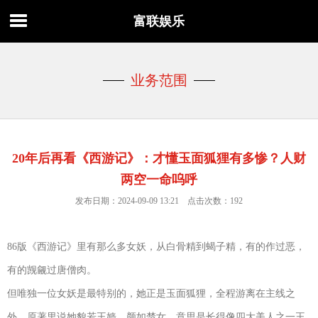
富联娱乐
业务范围
20年后再看《西游记》：才懂玉面狐狸有多惨？人财
两空一命呜呼
发布日期：2024-09-09 13:21 点击次数：192
86版《西游记》里有那么多女妖，从白骨精到蝎子精，有的作过恶，
有的觊觎过唐僧肉。
但唯独一位女妖是最特别的，她正是玉面狐狸，全程游离在主线之
外，原著里说她貌若王嫱，颜如楚女，意思是长得像四大美人之一王