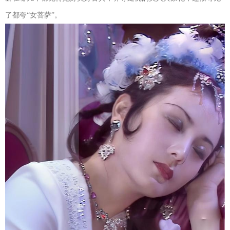
了都夸“女菩萨”。