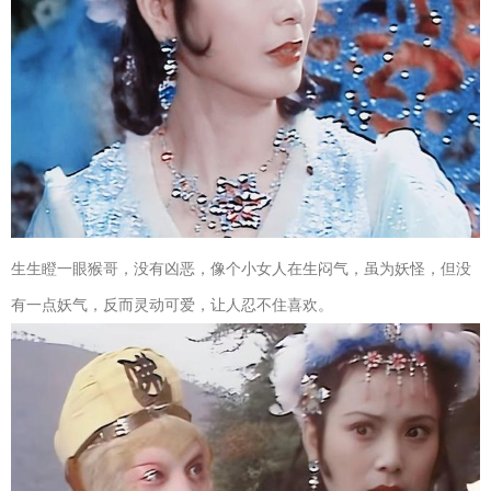
生生瞪一眼猴哥，没有凶恶，像个小女人在生闷气，虽为妖怪，但没
有一点妖气，反而灵动可爱，让人忍不住喜欢。