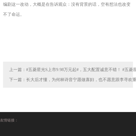
编剧这一改动，大概是在告诉观众：没有背景的话，空有想法也改变
不了命运。
上一篇：
#五菱星光S上市9.98万元起#，五大配置诚意不错！ #五菱星
下一篇：
长大后才懂，为何林诗音宁愿做寡妇，也不愿意跟李寻欢
友情链接：