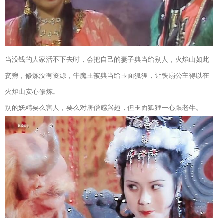
当没钱的人家活不下去时，会把自己的妻子典当给别人，火焰山如此
贫瘠，修炼没有资源，牛魔王被典当给玉面狐狸，让铁扇公主得以在
火焰山安心修炼。
别的妖精要么害人，要么对唐僧感兴趣，但玉面狐狸一心跟老牛。