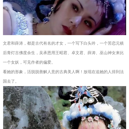
文君和薛涛，都是古代有名的才女，一个写下白头吟，一个苦恋元稹
后青灯古佛度余生，吴承恩用王昭君、卓文君、薛涛、巫山神女来比
一个女妖，可见作者的偏爱。
看她的形象，活脱脱善解人意的古典美人啊！放现在追她的人排到法
国去了。