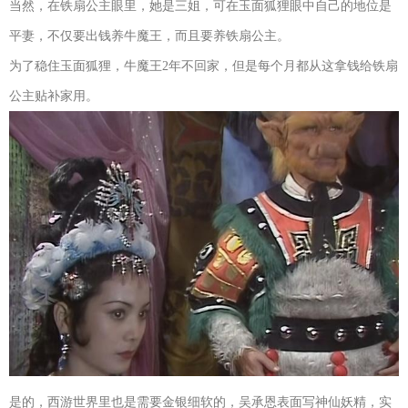
当然，在铁扇公主眼里，她是三姐，可在玉面狐狸眼中自己的地位是
平妻，不仅要出钱养牛魔王，而且要养铁扇公主。
为了稳住玉面狐狸，牛魔王2年不回家，但是每个月都从这拿钱给铁扇
公主贴补家用。
是的，西游世界里也是需要金银细软的，吴承恩表面写神仙妖精，实