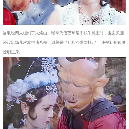
当取经四人组到了火焰山，猴哥为借芭蕉扇来找牛魔王时，玉面狐狸
还没出场几次就把猪八戒（原著是他）和沙僧给打s了，还被剥开衣服
验明正身。