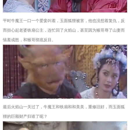
平时牛魔王一口一个爱妾叫着，玉面狐狸被害，他也没想着复仇，反
而担心起老婆铁扇公主，连忙回了火焰山，甚至因为猴哥辱了山妻而
恼羞成怒，和猴哥彻底反目。
最后火焰山一关过了，牛魔王和铁扇和和美美，重修旧好，而玉面狐
狸的巨额财产归谁了呢？