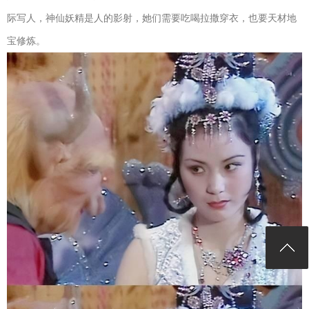
际写人，神仙妖精是人的影射，她们需要吃喝拉撒穿衣，也要天材地
宝修炼。