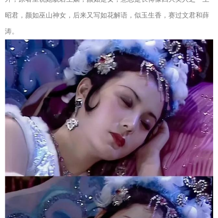
昭君，颜如巫山神女，后来又写如花解语，似玉生香，赛过文君和薛
涛。