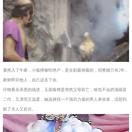
显然入了牛家，小狐狸被吃绝户，是全剧最倒霉的，招赘婿只有2年，
家财即归他人，自己还丢了命。
仔细看吴承恩的描述，玉面狐狸是突然父母双亡，啥也不会的顶级富
二代，又漂亮又温柔，她选择找一个强武力值的男人来依靠，没想到
赔了夫人又折兵。